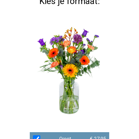
Kies je formaat:
Groot
€ 27,95