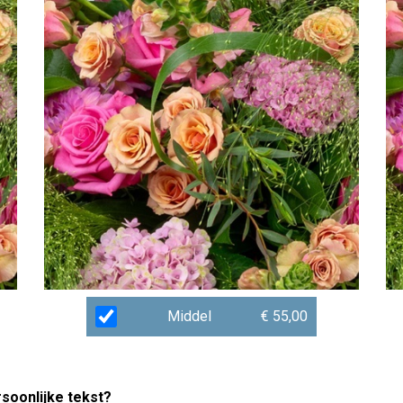
Middel
€ 55,00
rsoonlijke tekst?