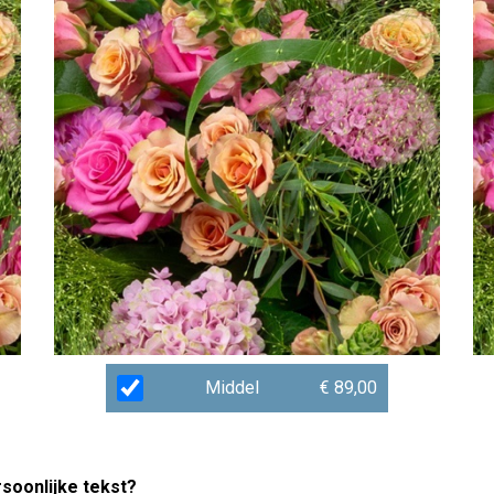
Middel
€ 89,00
rsoonlijke tekst?